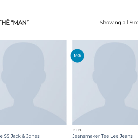
GOOGLE
PLAY
HẺ “MAN”
Showing all 9 r
Mới
Add to
wishlist
MEN
e SS Jack & Jones
Jeansmaker Tee Lee Jeans