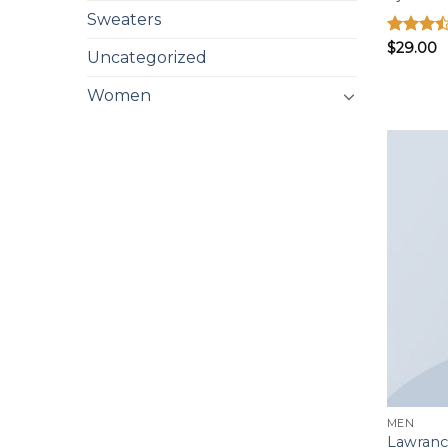
Sweaters
Được
$
29.00
Uncategorized
xếp
hạng
Women
3.50
5
sao
MEN
Lawranc