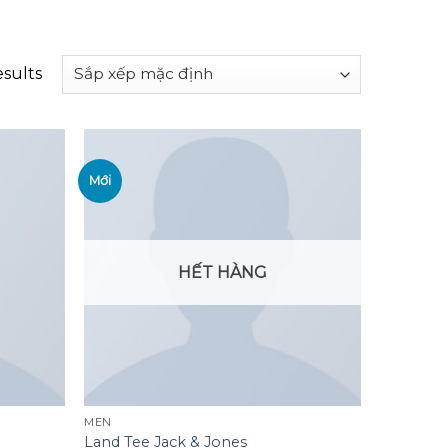
esults
Mới
Add to
Add to
wishlist
wishlist
HẾT HÀNG
MEN
Land Tee Jack & Jones