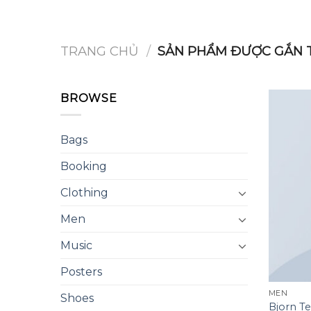
Chuyển
đến
nội
TRANG CHỦ
/
SẢN PHẨM ĐƯỢC GẮN T
dung
BROWSE
Bags
Booking
Clothing
Men
Music
Posters
MEN
Shoes
Bjorn Te