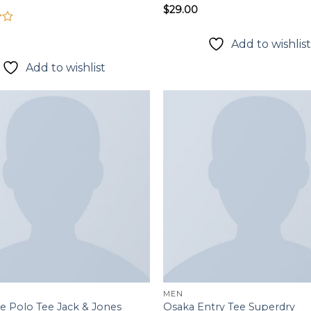
$
29.00
Add to wishlis
Add to wishlist
Add to
wishlist
MEN
e Polo Tee Jack & Jones
Osaka Entry Tee Superdry