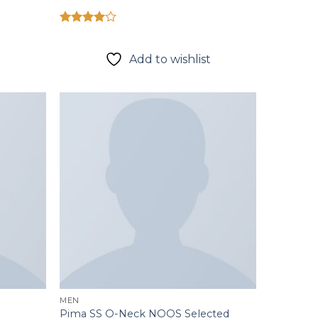
Được
t
xếp hạng
4.00
5
Add to wishlist
sao
Add to
Add to
wishlist
wishlist
MEN
Pima SS O-Neck NOOS Selected