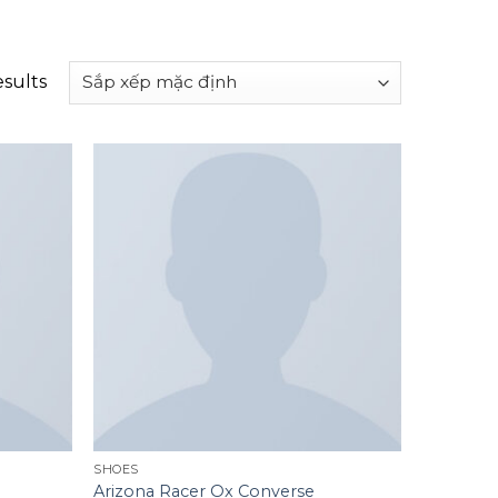
esults
Add to
Add to
wishlist
wishlist
SHOES
Arizona Racer Ox Converse