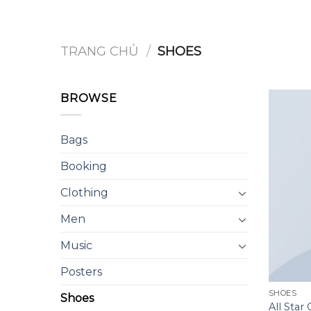
Chuyển
đến
nội
TRANG CHỦ
/
SHOES
dung
BROWSE
Bags
Booking
Clothing
Men
Music
Posters
SHOES
Shoes
All Star