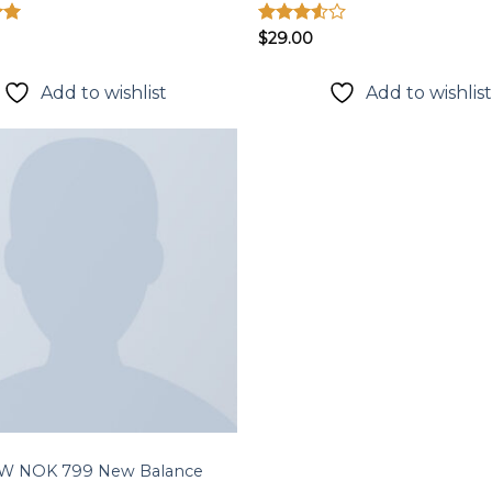
p
Được
$
29.00
0
xếp
hạng
3.50
5
Add to wishlist
Add to wishlis
sao
Add to
wishlist
W NOK 799 New Balance