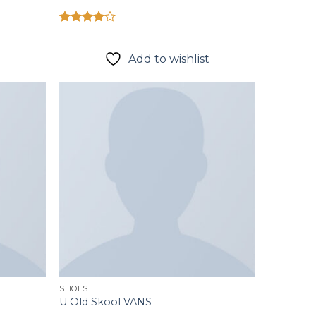
Được
t
xếp hạng
4.00
5
Add to wishlist
sao
Add to
Add to
wishlist
wishlist
SHOES
U Old Skool VANS