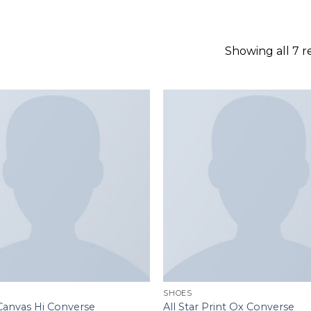
GOOGLE
PLAY
Showing all 7 r
Add to
wishlist
SHOES
 Canvas Hi Converse
All Star Print Ox Converse