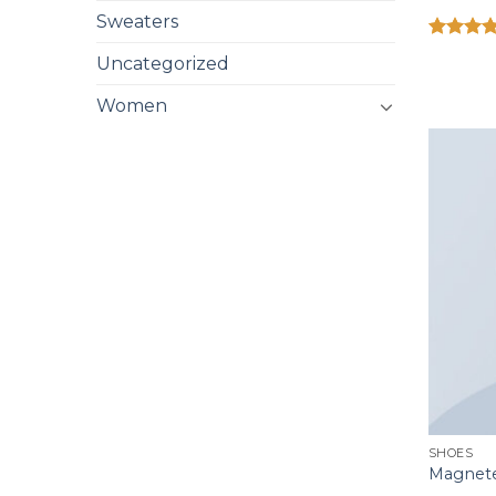
Sweaters
Được xế
Uncategorized
hạng
4.3
5 sao
Women
SHOES
Magnete