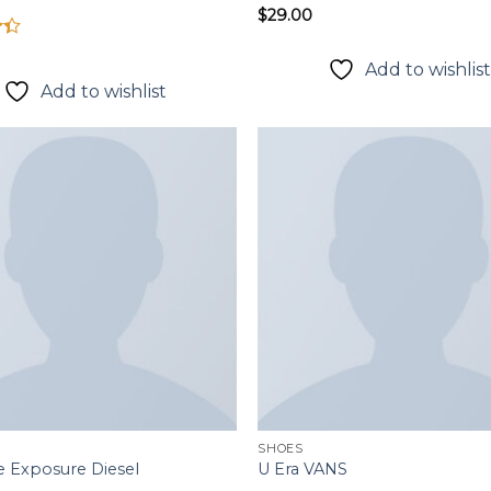
$
29.00
p
Add to wishlis
3
Add to wishlist
Add to
wishlist
SHOES
 Exposure Diesel
U Era VANS