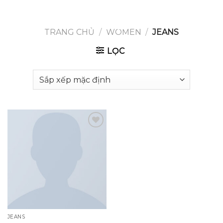
GOOGLE
Chuyển
đến
PLAY
nội
TRANG CHỦ
/
WOMEN
/
JEANS
dung
LỌC
Add to
wishlist
JEANS