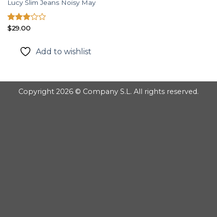
Lucy Slim Jeans Noisy May
Được
$
29.00
xếp
hạng
Add to wishlist
3.00
5
sao
Copyright 2026 © Company S.L. All rights reserved.