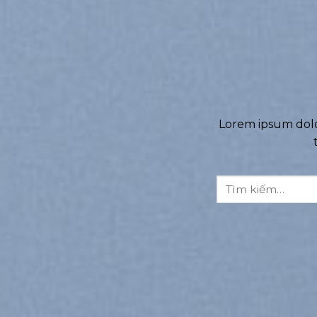
Lorem ipsum dolo
Tìm
kiếm: