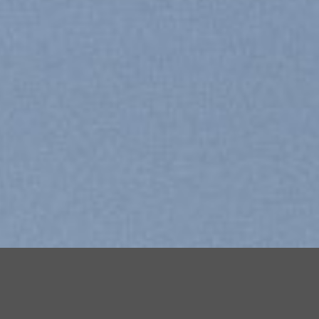
Book Events
Lorem ipsum dolor sit amet, consectetuer
L