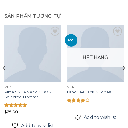
SẢN PHẨM TƯƠNG TỰ
Mới
Add to
Add to
wishlist
wishlist
HẾT HÀNG
MEN
MEN
Pima SS O-Neck NOOS
Land Tee Jack & Jones
Selected Homme
Được
xếp hạng
Được xếp
$
29.00
4.00
5
hạng
5.00
Add to wishlist
sao
5 sao
Add to wishlist