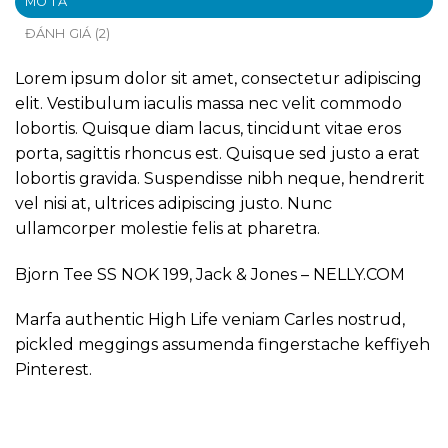
MÔ TẢ
ĐÁNH GIÁ (2)
Lorem ipsum dolor sit amet, consectetur adipiscing
elit. Vestibulum iaculis massa nec velit commodo
lobortis. Quisque diam lacus, tincidunt vitae eros
porta, sagittis rhoncus est. Quisque sed justo a erat
lobortis gravida. Suspendisse nibh neque, hendrerit
vel nisi at, ultrices adipiscing justo. Nunc
ullamcorper molestie felis at pharetra.
Bjorn Tee SS NOK 199, Jack & Jones – NELLY.COM
Marfa authentic High Life veniam Carles nostrud,
pickled meggings assumenda fingerstache keffiyeh
Pinterest.