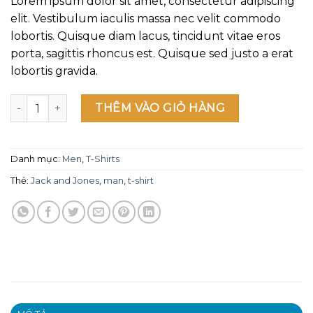
Lorem ipsum dolor sit amet, consectetur adipiscing
đánh
giá
elit. Vestibulum iaculis massa nec velit commodo
lobortis. Quisque diam lacus, tincidunt vitae eros
porta, sagittis rhoncus est. Quisque sed justo a erat
lobortis gravida.
Bjorn Tee SS Jack & Jones số lượng
THÊM VÀO GIỎ HÀNG
Danh mục:
Men
,
T-Shirts
Thẻ:
Jack and Jones
,
man
,
t-shirt