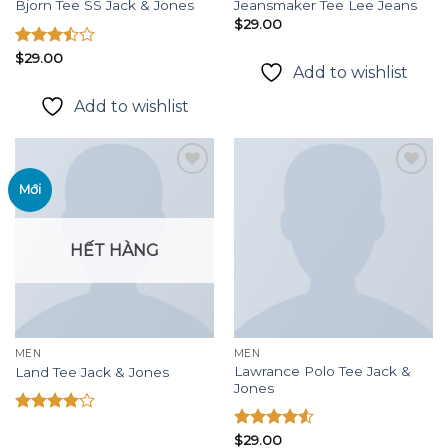
Bjorn Tee SS Jack & Jones
Jeansmaker Tee Lee Jeans
$
29.00
Được
$
29.00
Add to wishlist
xếp
hạng
Add to wishlist
3.50
5
sao
Mới
Add to
Add to
wishlist
wishlist
HẾT HÀNG
MEN
MEN
Lawrance Polo Tee Jack &
Land Tee Jack & Jones
Jones
Được
xếp hạng
Được xếp
$
29.00