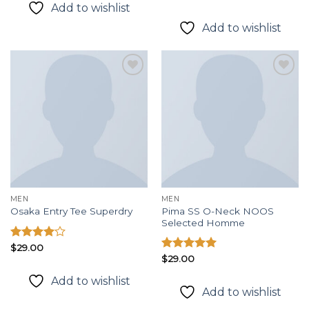
4.00
5
hạng
4.50
Add to wishlist
sao
5 sao
Add to wishlist
Add to
Add to
wishlist
wishlist
MEN
MEN
Pima SS O-Neck NOOS
Osaka Entry Tee Superdry
Selected Homme
Được
$
29.00
xếp hạng
Được xếp
$
29.00
4.00
5
hạng
5.00
Add to wishlist
sao
5 sao
Add to wishlist