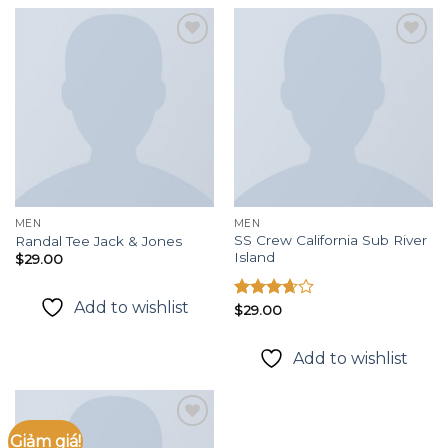
Add to
Add to
wishlist
wishlist
MEN
MEN
SS Crew California Sub River
Randal Tee Jack & Jones
Island
$
29.00
Add to wishlist
Được
$
29.00
xếp
hạng
Add to wishlist
3.67
5
sao
Giảm giá!