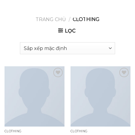
GOOGLE
Chuyển
đến
PLAY
nội
TRANG CHỦ
/
CLOTHING
dung
LỌC
Add to
Add to
wishlist
wishlist
CLOTHING
CLOTHING