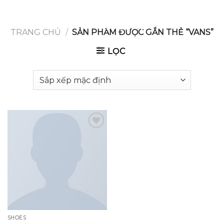
GOOGLE
Chuyển
đến
PLAY
nội
TRANG CHỦ
/
SẢN PHẨM ĐƯỢC GẮN THẺ “VANS”
dung
LỌC
Add to
wishlist
SHOES