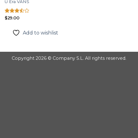
U Era VANS
Được
$
29.00
xếp
hạng
Add to wishlist
3.50
5
sao
Copyright 2026 © Company S.L. All rights reserved.