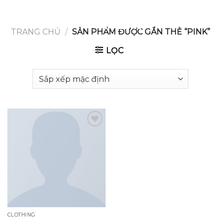
GOOGLE
Chuyển
đến
PLAY
nội
TRANG CHỦ
/
SẢN PHẨM ĐƯỢC GẮN THẺ “PINK”
dung
LỌC
Add to
wishlist
CLOTHING