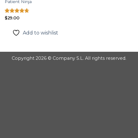
Patient Ninja
Được xếp
$
29.00
hạng
4.67
5 sao
Add to wishlist
Copyright 2026 © Company S.L. All rights reserved.