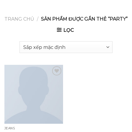
GOOGLE
Chuyển
đến
PLAY
nội
TRANG CHỦ
/
SẢN PHẨM ĐƯỢC GẮN THẺ “PARTY”
dung
LỌC
Add to
wishlist
JEANS