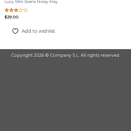
Lucy Slim Jeans Noisy May
Được
$
29.00
xếp
hạng
Add to wishlist
3.00
5
sao
Copyright 2026 © Company S.L. All rights reserved.