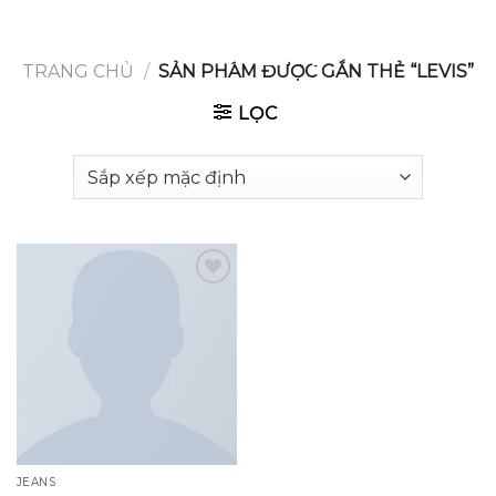
GOOGLE
Chuyển
đến
PLAY
nội
TRANG CHỦ
/
SẢN PHẨM ĐƯỢC GẮN THẺ “LEVIS”
dung
LỌC
Add to
wishlist
JEANS