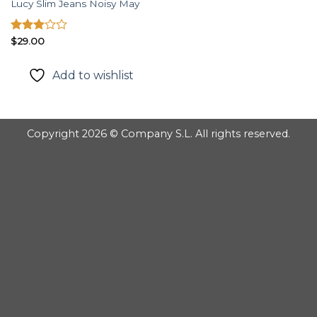
Lucy Slim Jeans Noisy May
Được
$
29.00
xếp
hạng
Add to wishlist
3.00
5
sao
Copyright 2026 © Company S.L. All rights reserved.