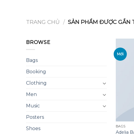
Chuyển
đến
nội
TRANG CHỦ
/
SẢN PHẨM ĐƯỢC GẮN T
dung
BROWSE
Mới
Bags
Booking
Clothing
Men
Music
Posters
BAGS
Shoes
Adelia 