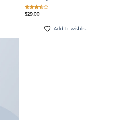
Được
$
29.00
xếp
hạng
3.50
5
t
Add to wishlist
sao
Add to
wishlist