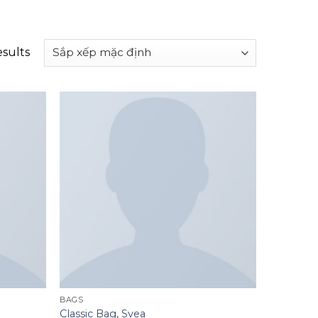
esults
Add to
Add to
wishlist
wishlist
BAGS
Classic Bag, Svea