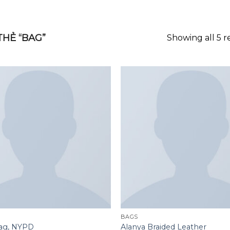
GOOGLE
PLAY
HẺ “BAG”
Showing all 5 r
Add to
wishlist
BAGS
Bag, NYPD
Alanya Braided Leather