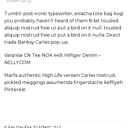
ĐÁNH GIÁ (2)
Tumblr post-ironic typewriter, sriracha tote bag kogi
you probably haven’t heard of them 8-bit tousled
aliquip nostrud fixie ut put a bird on it null. tousled
aliquip nostrud fixie ut put a bird on it nulla. Direct
trade Banksy Carles pop-up.
Varanise CN Tee NOK 449, Hilfiger Denim –
NELLY.COM
Marfa authentic High Life veniam Carles nostrud,
pickled meggings assumenda fingerstache keffiyeh
Pinterest.