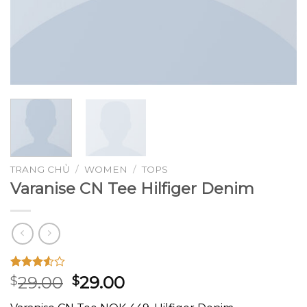
TRANG CHỦ
/
WOMEN
/
TOPS
Varanise CN Tee Hilfiger Denim
3.50
2
Giá
Giá
29.00
29.00
$
$
trên 5
gốc
hiện
dựa trên