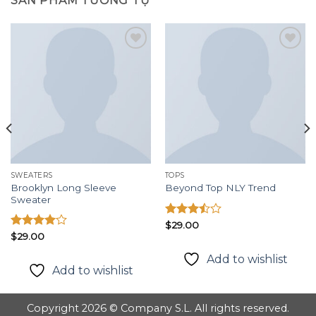
SẢN PHẨM TƯƠNG TỰ
Add to
Add to
wishlist
wishlist
SWEATERS
TOPS
Brooklyn Long Sleeve
Beyond Top NLY Trend
Sweater
Được
$
29.00
xếp
Được
$
29.00
hạng
xếp hạng
Add to wishlist
3.50
5
4.00
5
Add to wishlist
sao
sao
Copyright 2026 © Company S.L. All rights reserved.