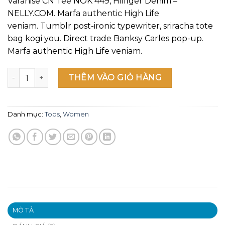
Varanise CN Tee NOK 449, Hilfiger Denim –
đánh
là:
tại
giá
NELLY.COM. Marfa authentic High Life
$29.00.
là:
veniam. Tumblr post-ironic typewriter, sriracha tote
$29.00.
bag kogi you. Direct trade Banksy Carles pop-up.
Marfa authentic High Life veniam.
Varanise CN Tee Hilfiger Denim số lượng
THÊM VÀO GIỎ HÀNG
Danh mục:
Tops
,
Women
MÔ TẢ