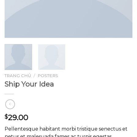
TRANG CHỦ
/
POSTERS
Ship Your Idea
29.00
$
Pellentesque habitant morbi tristique senectus et
netus et malesuada fames ac turpis egestas.