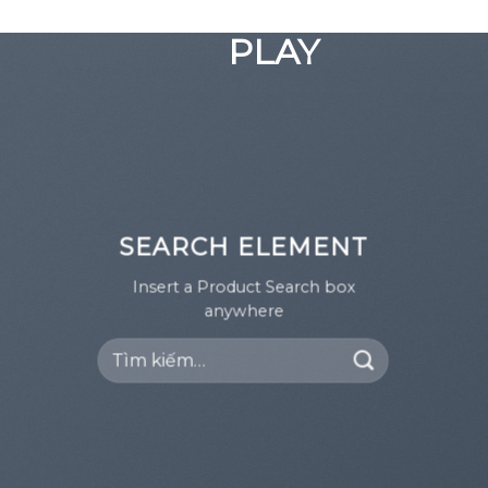
GOOGLE
Chuyển
đến
PLAY
nội
dung
SEARCH ELEMENT
Insert a Product Search box
anywhere
Tìm
kiếm: