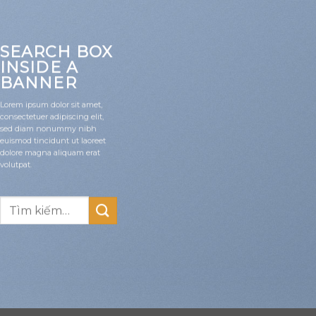
SEARCH BOX
INSIDE A
BANNER
Lorem ipsum dolor sit amet,
consectetuer adipiscing elit,
sed diam nonummy nibh
euismod tincidunt ut laoreet
dolore magna aliquam erat
volutpat.
Tìm
kiếm: