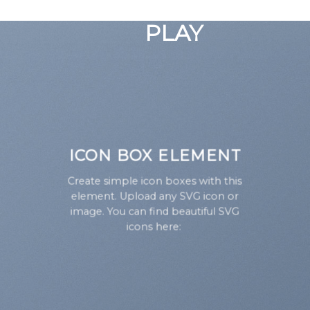
GOOGLE
Chuyển
đến
PLAY
nội
dung
ICON BOX ELEMENT
Create simple icon boxes with this
element. Upload any SVG icon or
image. You can find beautiful SVG
icons here: